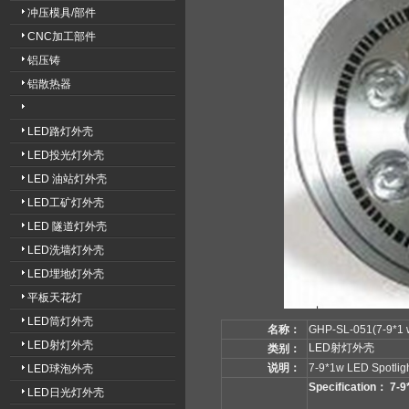
冲压模具/部件
CNC加工部件
铝压铸
铝散热器
LED路灯外壳
LED投光灯外壳
LED 油站灯外壳
LED工矿灯外壳
LED 隧道灯外壳
LED洗墙灯外壳
LED埋地灯外壳
平板天花灯
LED筒灯外壳
名称：
GHP-SL-051(7-9*1 
LED射灯外壳
LED射灯外壳
类别：
说明：
7-9*1w LED Spotligh
LED球泡外壳
Specification： 7-9
LED日光灯外壳