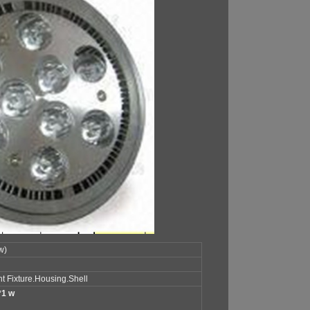
w)
t Fixture.Housing.Shell
*1 w