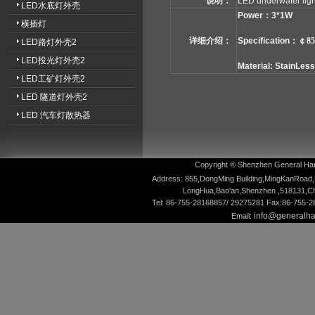
说明：
LED underwater li
LED水底灯外壳
Power：3*1W
横插灯
详细介绍：
Specification：
￠85
LED路灯外壳2
LED投光灯外壳2
Material: StainLess
LED工矿灯外壳2
LED 隧道灯外壳2
LED 汽车灯散热器
Copyright ® Shenzhen General Hardw
Address: 855,DongMing Building,MingKanRoad,
LongHua,Bao'an,Shenzhen ,518131,Ch
Tel: 86-755-28168857/ 29275281 Fax:86-755-
info@generalh
Email: